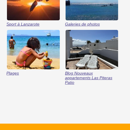
Sport à Lanzarote
Galeries de photos
Plages
Blog Nouveaux
appartements Las Piteras
Patio