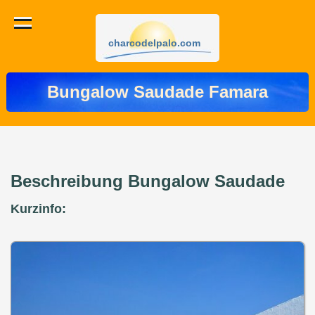
charcodelpalo.com
Bungalow Saudade Famara
Beschreibung Bungalow Saudade
Kurzinfo: