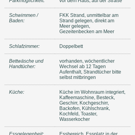
Parkmöglichkeit:
vor dem Haus, auf der Straße
Schwimmen /
FKK Strand, unmittelbar am
Baden:
Strand gelegen, direkt am
Meer gelegen,
Gezeitenbecken am Meer
Schlafzimmer:
Doppelbett
Bettwäsche und
vorhanden, wöchentlicher
Handtücher:
Wechsel ab 12 Tagen
Aufenthalt, Strandtücher bitte
selbst mitbringen
Küche:
Küche im Wohnraum integriert,
Kaffeemaschine, Besteck,
Geschirr, Kochgeschirr,
Backofen, Kühlschrank,
Kochfeld, Toaster,
Wasserkocher
Essgelegenheit:
Essbereich, Essplatz in der