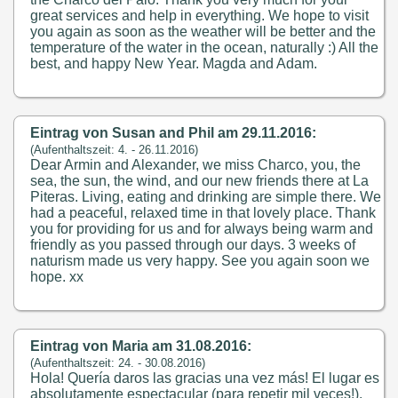
great services and help in everything. We hope to visit
you again as soon as the weather will be better and the
temperature of the water in the ocean, naturally :) All the
best, and happy New Year. Magda and Adam.
Eintrag von Susan and Phil am 29.11.2016:
(Aufenthaltszeit: 4. - 26.11.2016)
Dear Armin and Alexander, we miss Charco, you, the
sea, the sun, the wind, and our new friends there at La
Piteras. Living, eating and drinking are simple there. We
had a peaceful, relaxed time in that lovely place. Thank
you for providing for us and for always being warm and
friendly as you passed through our days. 3 weeks of
naturism made us very happy. See you again soon we
hope. xx
Eintrag von Maria am 31.08.2016:
(Aufenthaltszeit: 24. - 30.08.2016)
Hola! Quería daros las gracias una vez más! El lugar es
absolutamente espectacular (para repetir mil veces!).