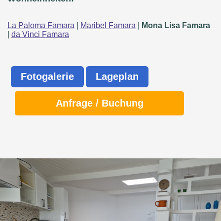
La Paloma Famara
|
Maribel Famara
|
Mona Lisa Famara
|
da Vinci Famara
Fotogalerie
Lageplan
Anfrage / Buchung