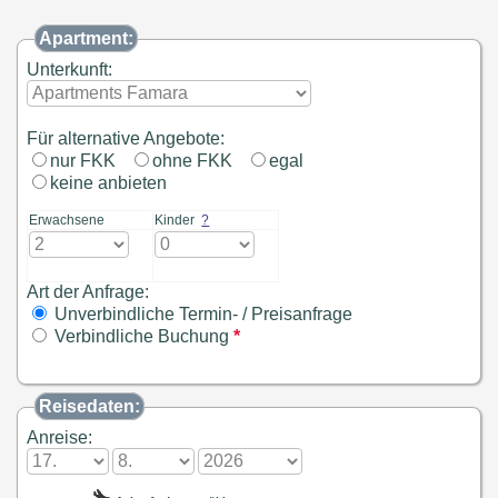
Apartment:
Unterkunft:
Für alternative Angebote:
nur FKK
ohne FKK
egal
keine anbieten
Erwachsene
Kinder
?
Art der Anfrage:
Unverbindliche Termin- / Preisanfrage
Verbindliche Buchung
*
Reisedaten:
Anreise: