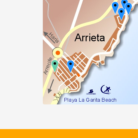
Inter
Sw
EUR/T
ab
TREFFPUNKT
Apartme
BEI ANREISE:
Celine
Apartmen
OG, mit 
Schlafzi
Wohnflä
60 m2, T
Tankstelle Arrieta
belegbar mit bis zu 4 Personen.
24h geöffnet
Besonderheiten: Preisgünstige
Unterkünfte, sehr nahe am Sand
Öffnungszeiten des
Preis: ab 40,00 EUR/Tag.
Supermarkts dort:
365 Tage / 8:30h - 21:30h
weitere Infos...
|
s
schließen