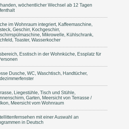
rhanden, wöchentlicher Wechsel ab 12 Tagen
fenthalt
che im Wohnraum integriert, Kaffeemaschine,
steck, Geschirr, Kochgeschirr,
schirrspülmaschine, Mikrowelle, Kühlschrank,
chfeld, Toaster, Wasserkocher
sbereich, Esstisch in der Wohnküche, Essplatz für
Personen
osse Dusche, WC, Waschtisch, Handtücher,
dezimmerfenster
rrasse, Liegestühle, Tisch und Stühle,
nnenschirm, Garten, Meersicht von Terrasse /
lkon, Meersicht vom Wohnraum
tellittenfernsehen mit einer Auswahl an
ogrammen in Deutsch