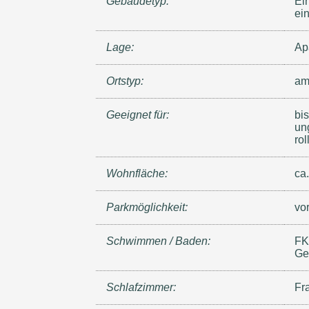
Gebäudetyp:
Ei
ei
Lage:
Ap
Ortstyp:
am
Geeignet für:
bi
ung
rol
Wohnfläche:
ca
Parkmöglichkeit:
vo
Schwimmen / Baden:
FK
Ge
Schlafzimmer:
Fr