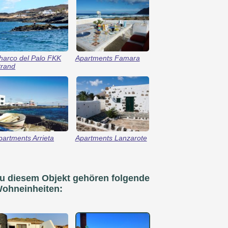
harco del Palo FKK
Apartments Famara
trand
partments Arrieta
Apartments Lanzarote
u diesem Objekt gehören folgende
ohneinheiten: