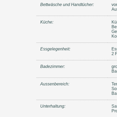
Bettwäsche und Handtücher:
vo
Au
Küche:
Kü
Be
Ge
Ko
Essgelegenheit:
Es
2 
Badezimmer:
gr
Ba
Aussenbereich:
Te
So
Ba
Unterhaltung:
Sa
Pr