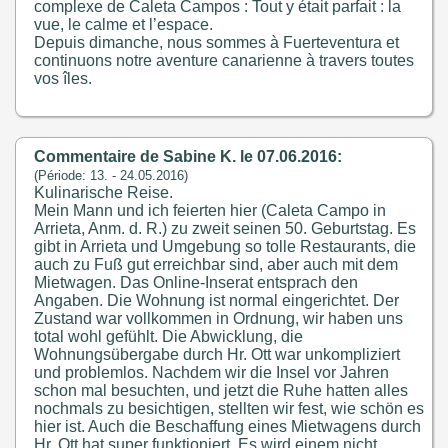
complexe de Caleta Campos : Tout y était parfait : la
vue, le calme et l’espace.
Depuis dimanche, nous sommes à Fuerteventura et
continuons notre aventure canarienne à travers toutes
vos îles.
Commentaire de Sabine K. le 07.06.2016:
(Période: 13. - 24.05.2016)
Kulinarische Reise.
Mein Mann und ich feierten hier (Caleta Campo in
Arrieta, Anm. d. R.) zu zweit seinen 50. Geburtstag. Es
gibt in Arrieta und Umgebung so tolle Restaurants, die
auch zu Fuß gut erreichbar sind, aber auch mit dem
Mietwagen. Das Online-Inserat entsprach den
Angaben. Die Wohnung ist normal eingerichtet. Der
Zustand war vollkommen in Ordnung, wir haben uns
total wohl gefühlt. Die Abwicklung, die
Wohnungsübergabe durch Hr. Ott war unkompliziert
und problemlos. Nachdem wir die Insel vor Jahren
schon mal besuchten, und jetzt die Ruhe hatten alles
nochmals zu besichtigen, stellten wir fest, wie schön es
hier ist. Auch die Beschaffung eines Mietwagens durch
Hr. Ott hat super funktioniert. Es wird einem nicht