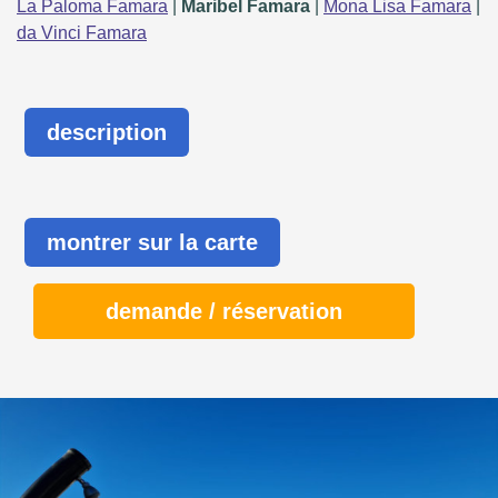
La Paloma Famara
|
Maribel Famara
|
Mona Lisa Famara
|
da Vinci Famara
description
montrer sur la carte
demande / réservation