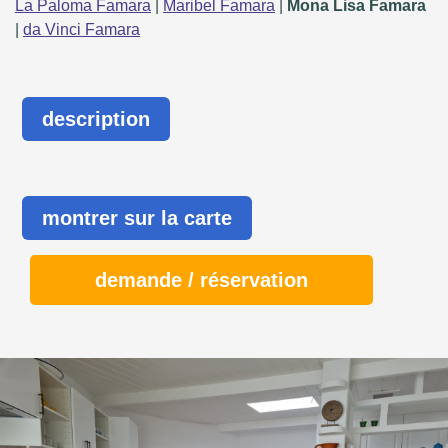
La Paloma Famara
|
Maribel Famara
|
Mona Lisa Famara
|
da Vinci Famara
description
montrer sur la carte
demande / réservation