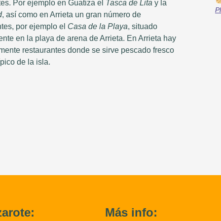
tes. Por ejemplo en Guatiza el
Tasca de Lita
y la
P
d
, así como en Arrieta un gran número de
ntes, por ejemplo el
Casa de la Playa
, situado
nte en la playa de arena de Arrieta. En Arrieta hay
lmente restaurantes donde se sirve pescado fresco
ípico de la isla.
arote:
Más info: