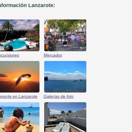
nformación Lanzarote:
xcursiones
Mercados
eporte en Lanzarote
Galerías de foto