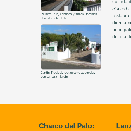
colindan
Socieda
Reiners Pub, comidas y snack, también
restaura
abre durante el día.
directame
principa
del día, t
Jardín Tropical, restaurante acogedor,
con terraza - jardín
Charco del Palo:
Lanz