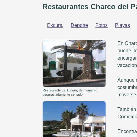
Restaurantes Charco del P
Excurs.
Deporte
Fotos
Playas
En Charc
puede ll
encargará
vacacion
Aunque e
costumbre
Restaurante La Tunera, de momento
moverse
desgraciadamente cerrado.
También 
Comercia
Encontra