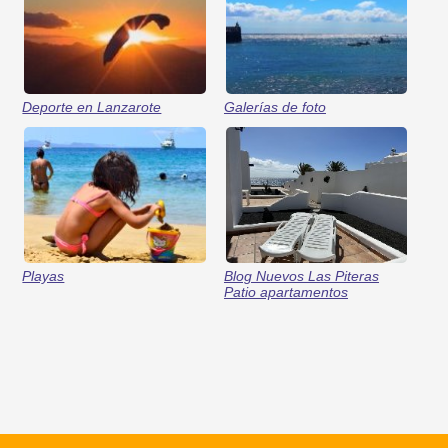
Deporte en Lanzarote
Galerías de foto
Playas
Blog Nuevos Las Piteras
Patio apartamentos