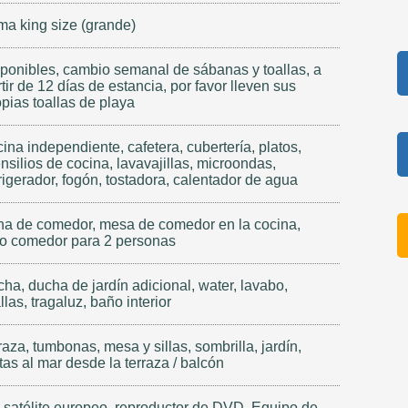
ma king size (grande)
sponibles, cambio semanal de sábanas y toallas, a
tir de 12 días de estancia, por favor lleven sus
opias toallas de playa
ina independiente, cafetera, cubertería, platos,
nsilios de cocina, lavavajillas, microondas,
rigerador, fogón, tostadora, calentador de agua
na de comedor, mesa de comedor en la cocina,
tio comedor para 2 personas
ha, ducha de jardín adicional, water, lavabo,
llas, tragaluz, baño interior
raza, tumbonas, mesa y sillas, sombrilla, jardín,
tas al mar desde la terraza / balcón
 satélite europeo, reproductor de DVD, Equipo de