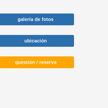
galería de fotos
ubicación
questión / reserva