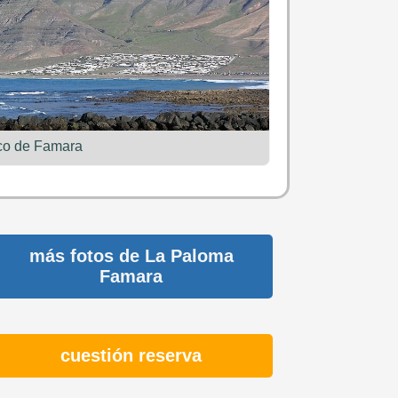
co de Famara
más fotos de
La Paloma
Famara
cuestión
reserva