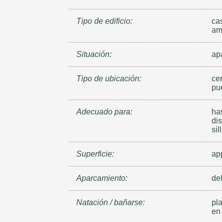
Tipo de edificio:
ca
am
Situación:
ap
Tipo de ubicación:
cer
pu
Adecuado para:
ha
di
sil
Superficie:
ap
Aparcamiento:
del
Natación / bañarse:
pla
en