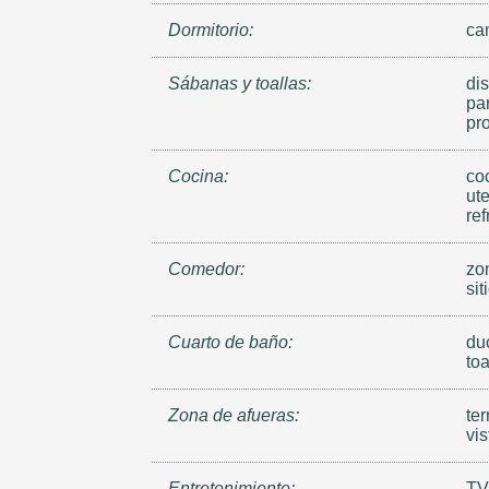
Dormitorio:
ca
Sábanas y toallas:
di
par
pr
Cocina:
coc
ute
ref
Comedor:
zo
si
Cuarto de baño:
duc
toa
Zona de afueras:
ter
vis
Entretenimiento:
TV