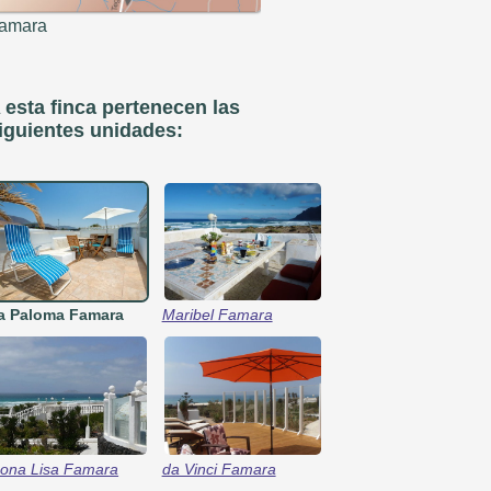
amara
 esta finca pertenecen las
iguientes unidades:
a Paloma Famara
Maribel Famara
ona Lisa Famara
da Vinci Famara