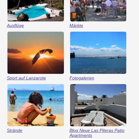
Ausflüge
Märkte
Sport auf Lanzarote
Fotogalerien
Strände
Blog Neue Las Piteras Patio
Apartments