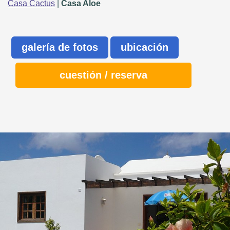
Casa Cactus
|
Casa Aloe
galería de fotos
ubicación
cuestión / reserva