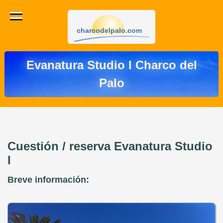
charcodelpalo.com
Evanatura Studio I Charco del
Palo
Cuestión / reserva Evanatura Studio
I
Breve información: